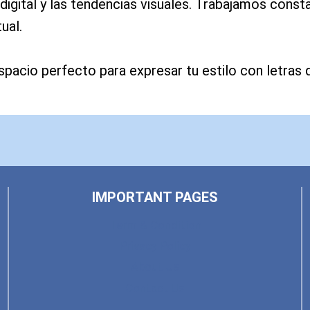
igital y las tendencias visuales. Trabajamos const
ual.
spacio perfecto para expresar tu estilo con letras
IMPORTANT PAGES
Term & Condition
Privacy Policy
About Us
Contact Us